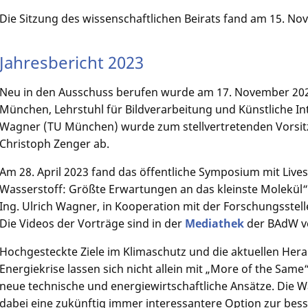
Die Sitzung des wissenschaftlichen Beirats fand am 15. No
Jahresbericht 2023
Neu in den Ausschuss berufen wurde am 17. November 2023
München, Lehrstuhl für Bildverarbeitung und Künstliche Intel
Wagner (TU München) wurde zum stellvertretenden Vorsitze
Christoph Zenger ab.
Am 28. April 2023 fand das öffentliche Symposium mit Live
Wasserstoff: Größte Erwartungen an das kleinste Molekül“ s
Ing. Ulrich Wagner, in Kooperation mit der Forschungsstelle 
Die Videos der Vorträge sind in der
Mediathek
der BAdW v
Hochgesteckte Ziele im Klimaschutz und die aktuellen He
Energiekrise lassen sich nicht allein mit „More of the Sam
neue technische und energiewirtschaftliche Ansätze. Die Wa
dabei eine zukünftig immer interessantere Option zur be