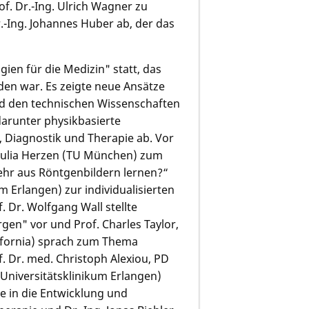
f. Dr.-Ing. Ulrich Wagner zu
.-Ing. Johannes Huber ab, der das
en für die Medizin" statt, das
den war. Es zeigte neue Ansätze
nd den technischen Wissenschaf­ten
darunter physikbasier­te
n, Diagnostik und Therapie ab. Vor
 Julia Herzen (TU München) zum
hr aus Röntgenbil­dern lernen?“
 Erlangen) zur individuali­sier­ten
. Dr. Wolfgang Wall stellte
rgen" vor und Prof. Charles Taylor,
alifornia) sprach zum Thema
of. Dr. med. Christoph Alexiou, PD
Universitäts­klini­kum Erlangen)
e in die Entwicklung und