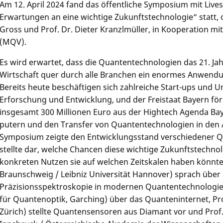
Am 12. April 2024 fand das öffentliche Symposium mit Liv
Erwartungen an eine wichtige Zukunftstechno­logie“ statt, o
Gross und Prof. Dr. Dieter Kranzlmüller, in Kooperation 
(MQV).
Es wird erwartet, dass die Quantentechnolo­gien das 21. J
Wirtschaft quer durch alle Branchen ein enormes Anwendun
Bereits heute beschäftigen sich zahlreiche Start-ups und 
Erforschung und Entwicklung, und der Freistaat Bayern f
insgesamt 300 Millionen Euro aus der Hightech Agenda B
putern und den Transfer von Quantentechno­logien in den
Symposium zeigte den Entwicklungs­stand verschiedener Q
stellte dar, welche Chancen diese wichtige Zukunftstechno­
konkreten Nutzen sie auf welchen Zeitskalen haben könnte. 
Braunschweig / Leibniz Universität Hannover) sprach üb
Präzisions­spektrosko­pie in modernen Quantentechno­logi
für Quantenoptik, Garching) über das Quanteninter­net, Pr
Zürich) stellte Quantensenso­ren aus Diamant vor und Prof. 