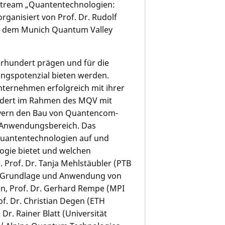
estream „Quantentechno­logien:
rganisiert von Prof. Dr. Rudolf
mit dem Munich Quantum Valley
ahrhundert prägen und für die
gs­poten­zial bieten werden.
Unternehmen erfolgreich mit ihrer
ördert im Rahmen des MQV mit
ayern den Bau von Quantencom­
 Anwendungsbe­reich. Das
uantentechnolo­gien auf und
logie bietet und welchen
Prof. Dr. Tanja Mehlstäub­ler (PTB
er Grundlage und Anwendung von
en, Prof. Dr. Gerhard Rempe (MPI
of. Dr. Christian Degen (ETH
Dr. Rainer Blatt (Universität