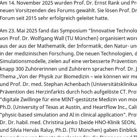
Am 14. November 2025 wurden Prof. Dr. Ernst Rank und Pro
neuen Vorsitzen­den des Forums gewählt. Sie lösen Prof. Dr
Forum seit 2015 sehr erfolgreich geleitet hatte.
Am 23. Mai 2025 fand das Symposium "Innovative Technologi
von Prof. Dr. Wolfgang Wall (TU München) organisiert wor
aus der aus der Mathema­tik, der Informatik, den Natur- u
in der medizini­schen Forschung. Die neuen Technolo­gien, 
Simulationsmo­delle, zielen auf eine verbesserte Präventio
knapp 300 Zuhörerin­nen und Zuhörern sprachen Prof. Dr.
Thema „Von der Physik zur Biomedizin – wie können wir me
und Prof. Dr. med. Stephan Achenbach (Universitäts­klini­kum
Prävention des Herzinfarkts durch hoch aufgelöste CT. Prof
"digitale Zwillinge für eine MINT-gestützte Medizin von mo
Ph.D. (University of Texas at Austin, and HeartFlow Inc., C
"physic-based simulation and AI in clinical application". Pr
Dr. Dr. habil. med. Christina Janko (beide HNO-Klinik SEON, 
und Silvia Hervás Raluy, Ph.D. (TU München) gaben Einblick