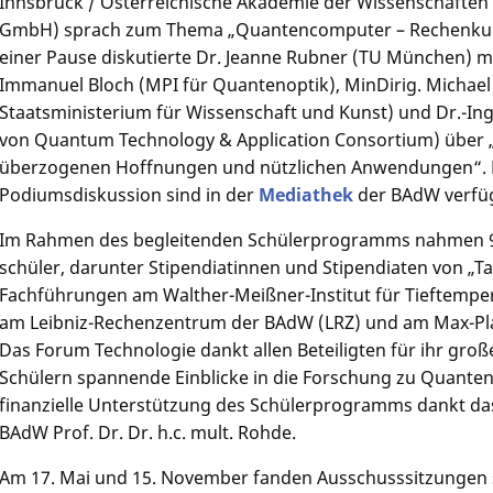
Innsbruck / Österreichi­sche Akademie der Wissenschaf­te
GmbH) sprach zum Thema „Quantencom­puter – Rechenkun
einer Pause diskutierte Dr. Jeanne Rubner (TU München) mit 
Immanuel Bloch (MPI für Quantenoptik), MinDirig. Michael
Staatsministe­rium für Wissenschaft und Kunst) und Dr.-In
von Quantum Technology & Application Consortium) über 
überzogenen Hoffnungen und nützlichen Anwendungen“. D
Podiumsdiskussion sind in der
Mediathek
der BAdW verfü
Im Rahmen des begleitenden Schülerpro­gramms nahmen 90
schüler, darunter Stipendiatin­nen und Stipendiaten von „T
Fachführungen am Walther-Meißner-Institut für Tieftempe
am Leibniz-Rechenzent­rum der BAdW (LRZ) und am Max-Plan
Das Forum Technologie dankt allen Beteiligten für ihr gro
Schülern spannende Einblicke in die Forschung zu Quanten
finanzielle Unterstützung des Schülerpro­gramms dankt d
BAdW Prof. Dr. Dr. h.c. mult. Rohde.
Am 17. Mai und 15. November fanden Ausschusssitzun­gen s