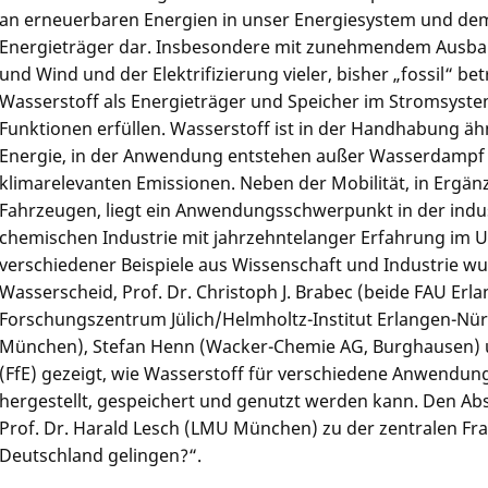
an erneuerbaren Energien in unser Energiesystem und dem
Energieträger dar. Insbesondere mit zunehmendem Ausb
und Wind und der Elektrifizierung vieler, bisher „fossil“ 
Wasserstoff als Energieträger und Speicher im Stromsyste
Funktionen erfüllen. Wasserstoff ist in der Handhabung ähnl
Energie, in der Anwendung entstehen außer Wasserdampf
klimarelevanten Emissionen. Neben der Mobilität, in Ergän
Fahrzeugen, liegt ein Anwendungsschwerpunkt in der industr
chemischen Industrie mit jahrzehntelanger Erfahrung im
verschiedener Beispiele aus Wissenschaft und Industrie wu
Wasserscheid, Prof. Dr. Christoph J. Brabec (beide FAU Er
Forschungszentrum Jülich/Helmholtz-Institut Erlangen-Nü
München), Stefan Henn (Wacker-Chemie AG, Burghausen) un
(FfE) gezeigt, wie Wasserstoff für verschiedene Anwendung
hergestellt, gespeichert und genutzt werden kann. Den Abs
Prof. Dr. Harald Lesch (LMU München) zu der zentralen Fr
Deutschland gelingen?“.