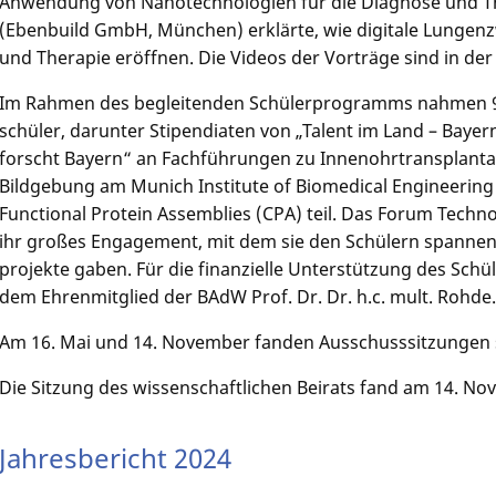
Anwendung von Nanotechnolo­gien für die Diagnose und The
(Ebenbuild GmbH, München) erklärte, wie digitale Lungen­z
und Therapie eröffnen. Die Videos der Vorträge sind in de
Im Rahmen des begleiten­den Schülerpro­gramms nahmen 90
schüler, darunter Stipendia­ten von „Talent im Land – Baye
forscht Bayern“ an Fachführun­gen zu Innenohr­transplanta
Bildgebung am Munich Institute of Biomedical Engineerin
Functional Protein Assemblies (CPA) teil. Das Forum Technol
ihr großes Engagement, mit dem sie den Schülern spannend
projekte gaben. Für die finanzielle Unterstüt­zung des Sc
dem Ehrenmit­glied der BAdW Prof. Dr. Dr. h.c. mult. Rohde
Am 16. Mai und 14. November fanden Ausschuss­sitzun­gen s
Die Sitzung des wissen­schaftli­chen Beirats fand am 14. No
Jahresbericht 2024