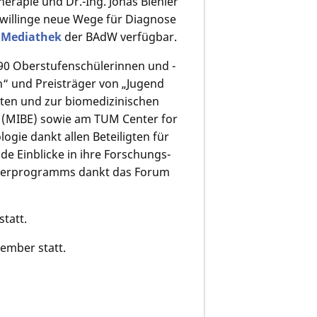
rapie und Dr.-Ing. Jonas Biehler
willin­ge neue Wege für Diagnose
r
Mediathek
der BAdW verfügbar.
 Oberstufen­schülerin­nen und -
rn“ und Preisträger von „Jugend
­ten und zur biomedizini­schen
g (MIBE) sowie am TUM Center for
ogie dankt allen Beteilig­ten für
e Einblicke in ihre Forschungs­
hülerpro­gramms dankt das Forum
.
tatt.
vember statt.