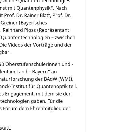
n / Alpine Quantum Technologies
st mit Quantenphysik“. Nach
Prof. Dr. Rainer Blatt, Prof. Dr.
 Greiner (Bayerisches
g. Reinhard Ploss (Repräsentant
„Quantentechnolo­gien – zwischen
ie Videos der Vorträge und der
gbar.
 Oberstufenschüle­rinnen und -
alent im Land – Bayern“ an
ratur­for­schung der BAdW (WMI),
ck-Institut für Quantenoptik teil.
ßes Engagement, mit dem sie den
techno­logien gaben. Für die
as Forum dem Ehrenmitglied der
tatt.